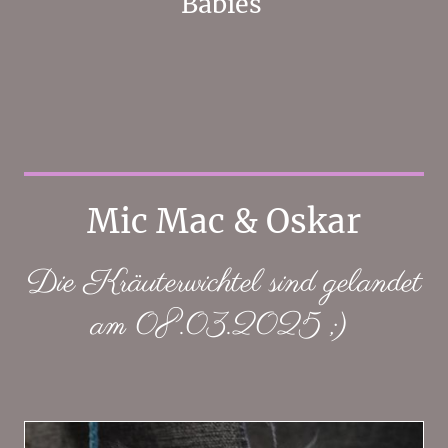
Babies
Mic Mac & Oskar
Die Kräuterwichtel sind gelandet
am 08.03.2025 ;)