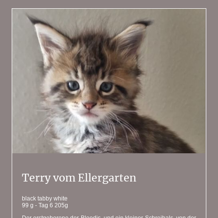
Terry vom Ellergarten
black tabby white
99 g - Tag 6 205g