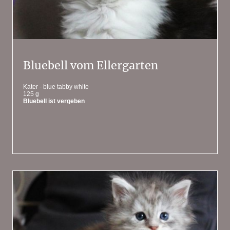
Bluebell vom Ellergarten
Kater - blue tabby white
125 g
Bluebell ist vergeben