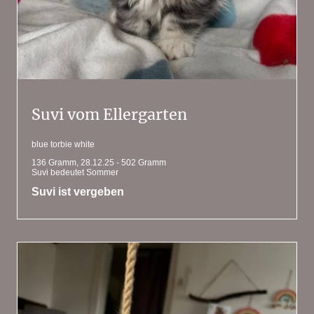
Suvi vom Ellergarten
blue torbie white
136 Gramm, 28.12.25 - 502 Gramm
Suvi bedeutet Sommer
Suvi ist vergeben