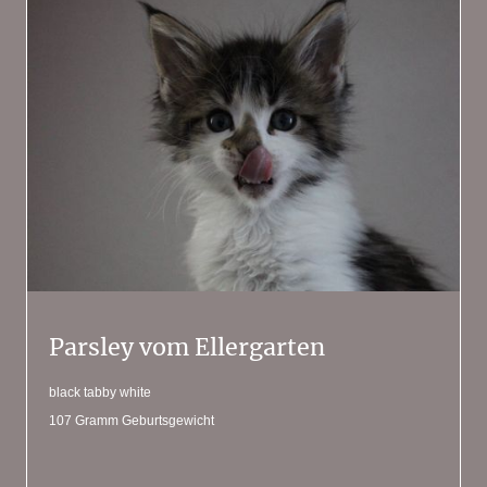
Parsley vom Ellergarten
black tabby white
107 Gramm Geburtsgewicht