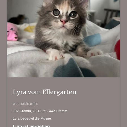
Lyra vom Ellergarten
blue torbie white
132 Gramm, 28.12.25 - 442 Gramm
Lyra bedeutet die Mutige
Lyra ist vergeben