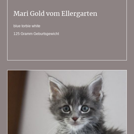
Mari Gold vom Ellergarten
blue torbie white
125 Gramm Geburtsgewicht