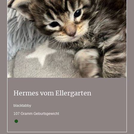
Hermes vom Ellergarten
blacktabby
107 Gramm Geburtsgewicht
🔴