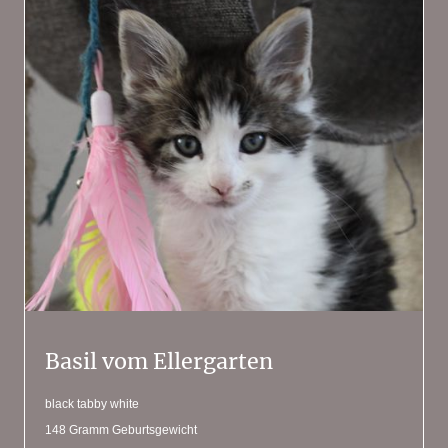
Basil vom Ellergarten
black tabby white
148 Gramm Geburtsgewicht