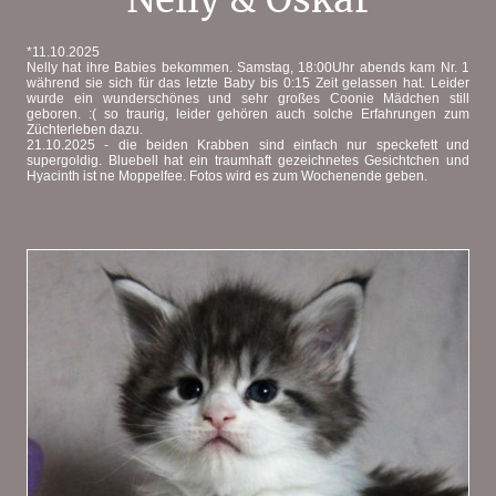
*11.10.2025
Nelly hat ihre Babies bekommen. Samstag, 18:00Uhr abends kam Nr. 1
während sie sich für das letzte Baby bis 0:15 Zeit gelassen hat. Leider
wurde ein wunderschönes und sehr großes Coonie Mädchen still
geboren. :( so traurig, leider gehören auch solche Erfahrungen zum
Züchterleben dazu.
21.10.2025 - die beiden Krabben sind einfach nur speckefett und
supergoldig. Bluebell hat ein traumhaft gezeichnetes Gesichtchen und
Hyacinth ist ne Moppelfee. Fotos wird es zum Wochenende geben.